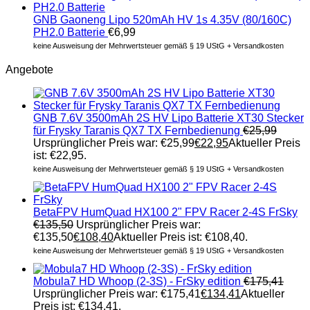
GNB Gaoneng Lipo 520mAh HV 1s 4.35V (80/160C)
PH2.0 Batterie
€
6,99
keine Ausweisung der Mehrwertsteuer gemäß § 19 UStG + Versandkosten
Angebote
GNB 7.6V 3500mAh 2S HV Lipo Batterie XT30 Stecker
für Frysky Taranis QX7 TX Fernbedienung
€
25,99
Ursprünglicher Preis war: €25,99
€
22,95
Aktueller Preis
ist: €22,95.
keine Ausweisung der Mehrwertsteuer gemäß § 19 UStG + Versandkosten
BetaFPV HumQuad HX100 2" FPV Racer 2-4S FrSky
€
135,50
Ursprünglicher Preis war:
€135,50
€
108,40
Aktueller Preis ist: €108,40.
keine Ausweisung der Mehrwertsteuer gemäß § 19 UStG + Versandkosten
Mobula7 HD Whoop (2-3S) - FrSky edition
€
175,41
Ursprünglicher Preis war: €175,41
€
134,41
Aktueller
Preis ist: €134,41.