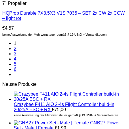
7" Propeller
HQProp Durable 7X3.5X3 V1S 7035 – SET 2x CW 2x CCW
– light rot
€
4,57
keine Ausweisung der Mehrwertsteuer gemäß § 19 UStG + Versandkosten
1
2
3
4
5
6
Neuste Produkte
Crazybee F411 AIO 2-4s Flight Controller build-in
20/25A ESC + RX
€
75,00
keine Ausweisung der Mehrwertsteuer gemäß § 19 UStG + Versandkosten
GNB27 Power
Set - Male | Female
€
1,99