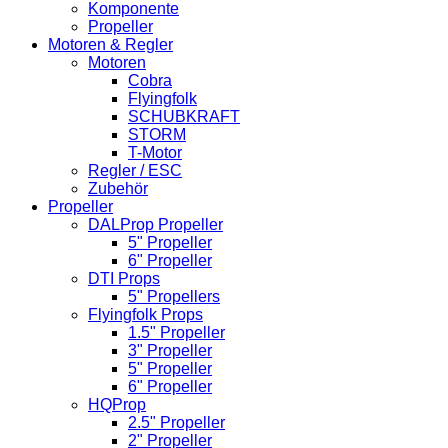
Komponente
Propeller
Motoren & Regler
Motoren
Cobra
Flyingfolk
SCHUBKRAFT
STORM
T-Motor
Regler / ESC
Zubehör
Propeller
DALProp Propeller
5" Propeller
6" Propeller
DTI Props
5" Propellers
Flyingfolk Props
1.5" Propeller
3" Propeller
5" Propeller
6" Propeller
HQProp
2.5" Propeller
2" Propeller