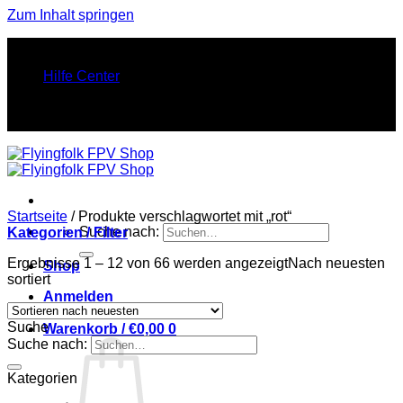
Zum Inhalt springen
FINEST FPV STUFF. PURE FLY ENERGY.
Hilfe Center
FINEST FPV STUFF. PURE FLY ENERGY.
Startseite
/
Produkte verschlagwortet mit „rot“
Suche nach:
Kategorien / Filter
Ergebnisse 1 – 12 von 66 werden angezeigt
Nach neuesten
Shop
sortiert
Anmelden
Suche
Warenkorb /
€
0,00
0
Suche nach:
Kategorien