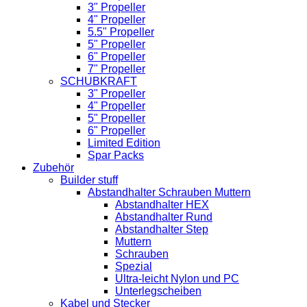
3" Propeller
4" Propeller
5.5" Propeller
5" Propeller
6" Propeller
7" Propeller
SCHUBKRAFT
3" Propeller
4" Propeller
5" Propeller
6" Propeller
Limited Edition
Spar Packs
Zubehör
Builder stuff
Abstandhalter Schrauben Muttern
Abstandhalter HEX
Abstandhalter Rund
Abstandhalter Step
Muttern
Schrauben
Spezial
Ultra-leicht Nylon und PC
Unterlegscheiben
Kabel und Stecker