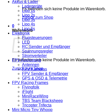
Akkus & Lader
Ladegeräte
Es befinden sich keine Produkte im Warenkorb.
Lipo 1s
Lipo 2s
Zurück zum Shop
Lipo 3s
Lipo 4s
0
Lipo 6s
Warenkorb
Elektronik
Flugsteuerungen
LED
RC Sender und Empfänger
Spannungsregler
Stromverteiler
Es befinden sich keine Produkte im Warenkorb.
FPV Ausrüstung
Antennen
Zurück zum Shop
FPV Kameras
FPV Sender & Empfänger
GPS & OSD & Telemetrie
FPV Racing Frames
Flyingfolk
iFlight
MiniRaceWing
TBS Team Blacksheep
Tricopter Trifecta
Mini Micro Tiny Whoop