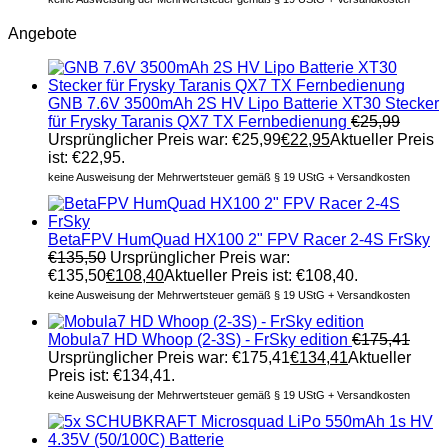
Angebote
GNB 7.6V 3500mAh 2S HV Lipo Batterie XT30 Stecker
für Frysky Taranis QX7 TX Fernbedienung
€
25,99
Ursprünglicher Preis war: €25,99
€
22,95
Aktueller Preis
ist: €22,95.
keine Ausweisung der Mehrwertsteuer gemäß § 19 UStG + Versandkosten
BetaFPV HumQuad HX100 2" FPV Racer 2-4S FrSky
€
135,50
Ursprünglicher Preis war:
€135,50
€
108,40
Aktueller Preis ist: €108,40.
keine Ausweisung der Mehrwertsteuer gemäß § 19 UStG + Versandkosten
Mobula7 HD Whoop (2-3S) - FrSky edition
€
175,41
Ursprünglicher Preis war: €175,41
€
134,41
Aktueller
Preis ist: €134,41.
keine Ausweisung der Mehrwertsteuer gemäß § 19 UStG + Versandkosten