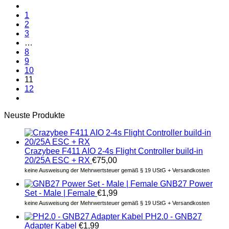
1
2
3
…
8
9
10
11
12
Neuste Produkte
Crazybee F411 AIO 2-4s Flight Controller build-in
20/25A ESC + RX
€
75,00
keine Ausweisung der Mehrwertsteuer gemäß § 19 UStG + Versandkosten
GNB27 Power
Set - Male | Female
€
1,99
keine Ausweisung der Mehrwertsteuer gemäß § 19 UStG + Versandkosten
PH2.0 - GNB27
Adapter Kabel
€
1,99