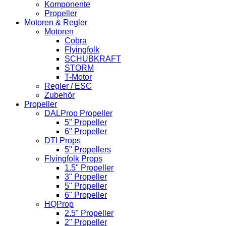
Komponente
Propeller
Motoren & Regler
Motoren
Cobra
Flyingfolk
SCHUBKRAFT
STORM
T-Motor
Regler / ESC
Zubehör
Propeller
DALProp Propeller
5" Propeller
6" Propeller
DTI Props
5" Propellers
Flyingfolk Props
1.5" Propeller
3" Propeller
5" Propeller
6" Propeller
HQProp
2.5" Propeller
2" Propeller