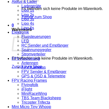
Akkus & Lader
Ladegeräte
Es befinden sich keine Produkte im Warenkorb.
Lipo 1s
Lipo 2s
Zurück zum Shop
Lipo 3s
Lipo 4s
0
Lipo 6s
Warenkorb
Elektronik
Flugsteuerungen
LED
RC Sender und Empfänger
Spannungsregler
Stromverteiler
Es befinden sich keine Produkte im Warenkorb.
FPV Ausrüstung
Antennen
Zurück zum Shop
FPV Kameras
FPV Sender & Empfänger
GPS & OSD & Telemetrie
FPV Racing Frames
Flyingfolk
iFlight
MiniRaceWing
TBS Team Blacksheep
Tricopter Trifecta
Mini Micro Tiny Whoop