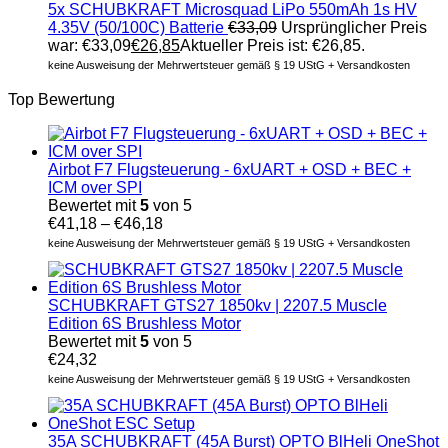
5x SCHUBKRAFT Microsquad LiPo 550mAh 1s HV
4.35V (50/100C) Batterie
€
33,09
Ursprünglicher Preis
war: €33,09
€
26,85
Aktueller Preis ist: €26,85.
keine Ausweisung der Mehrwertsteuer gemäß § 19 UStG + Versandkosten
Top Bewertung
Airbot F7 Flugsteuerung - 6xUART + OSD + BEC +
ICM over SPI
Bewertet mit
5
von 5
€
41,18
–
€
46,18
keine Ausweisung der Mehrwertsteuer gemäß § 19 UStG + Versandkosten
SCHUBKRAFT GTS27 1850kv | 2207.5 Muscle
Edition 6S Brushless Motor
Bewertet mit
5
von 5
€
24,32
keine Ausweisung der Mehrwertsteuer gemäß § 19 UStG + Versandkosten
35A SCHUBKRAFT (45A Burst) OPTO BlHeli OneShot