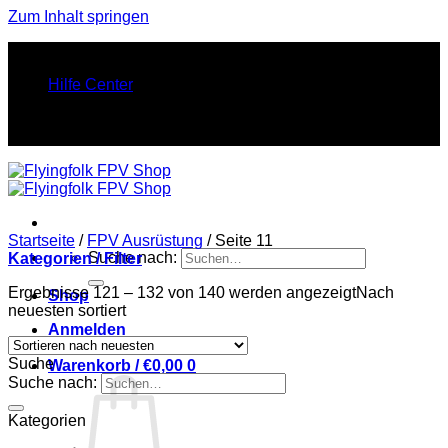
Zum Inhalt springen
FINEST FPV STUFF. PURE FLY ENERGY.
Hilfe Center
FINEST FPV STUFF. PURE FLY ENERGY.
Startseite
/
FPV Ausrüstung
/
Seite 11
Suche nach:
Kategorien / Filter
Ergebnisse 121 – 132 von 140 werden angezeigt
Nach
Shop
neuesten sortiert
Anmelden
Suche
Warenkorb /
€
0,00
0
Suche nach:
Kategorien