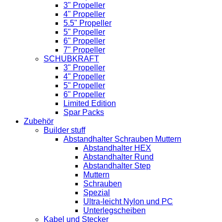
3" Propeller
4" Propeller
5.5" Propeller
5" Propeller
6" Propeller
7" Propeller
SCHUBKRAFT
3" Propeller
4" Propeller
5" Propeller
6" Propeller
Limited Edition
Spar Packs
Zubehör
Builder stuff
Abstandhalter Schrauben Muttern
Abstandhalter HEX
Abstandhalter Rund
Abstandhalter Step
Muttern
Schrauben
Spezial
Ultra-leicht Nylon und PC
Unterlegscheiben
Kabel und Stecker