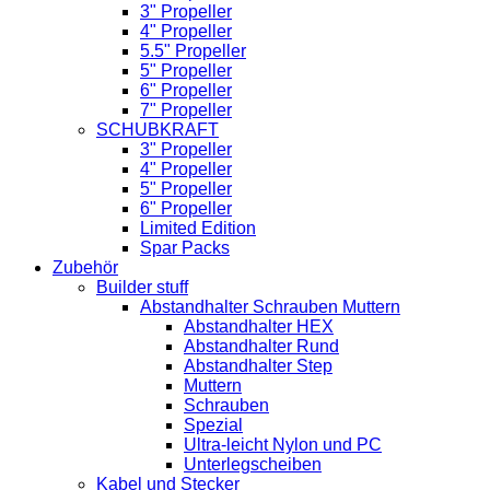
3" Propeller
4" Propeller
5.5" Propeller
5" Propeller
6" Propeller
7" Propeller
SCHUBKRAFT
3" Propeller
4" Propeller
5" Propeller
6" Propeller
Limited Edition
Spar Packs
Zubehör
Builder stuff
Abstandhalter Schrauben Muttern
Abstandhalter HEX
Abstandhalter Rund
Abstandhalter Step
Muttern
Schrauben
Spezial
Ultra-leicht Nylon und PC
Unterlegscheiben
Kabel und Stecker