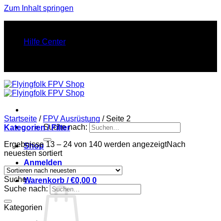
Zum Inhalt springen
FINEST FPV STUFF. PURE FLY ENERGY.
Hilfe Center
FINEST FPV STUFF. PURE FLY ENERGY.
Startseite
/
FPV Ausrüstung
/
Seite 2
Suche nach:
Kategorien / Filter
Ergebnisse 13 – 24 von 140 werden angezeigt
Nach
Shop
neuesten sortiert
Anmelden
Suche
Warenkorb /
€
0,00
0
Suche nach:
Kategorien