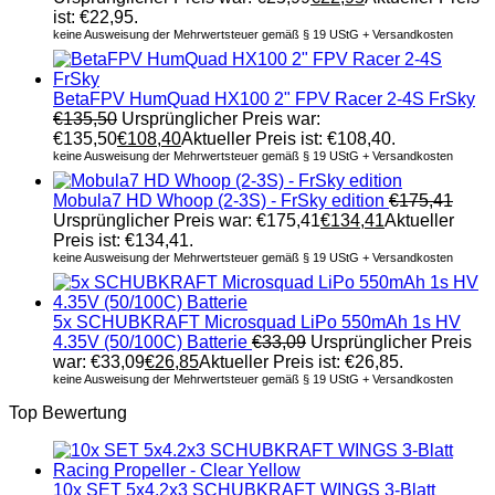
ist: €22,95.
keine Ausweisung der Mehrwertsteuer gemäß § 19 UStG + Versandkosten
BetaFPV HumQuad HX100 2" FPV Racer 2-4S FrSky
€
135,50
Ursprünglicher Preis war:
€135,50
€
108,40
Aktueller Preis ist: €108,40.
keine Ausweisung der Mehrwertsteuer gemäß § 19 UStG + Versandkosten
Mobula7 HD Whoop (2-3S) - FrSky edition
€
175,41
Ursprünglicher Preis war: €175,41
€
134,41
Aktueller
Preis ist: €134,41.
keine Ausweisung der Mehrwertsteuer gemäß § 19 UStG + Versandkosten
5x SCHUBKRAFT Microsquad LiPo 550mAh 1s HV
4.35V (50/100C) Batterie
€
33,09
Ursprünglicher Preis
war: €33,09
€
26,85
Aktueller Preis ist: €26,85.
keine Ausweisung der Mehrwertsteuer gemäß § 19 UStG + Versandkosten
Top Bewertung
10x SET 5x4.2x3 SCHUBKRAFT WINGS 3-Blatt