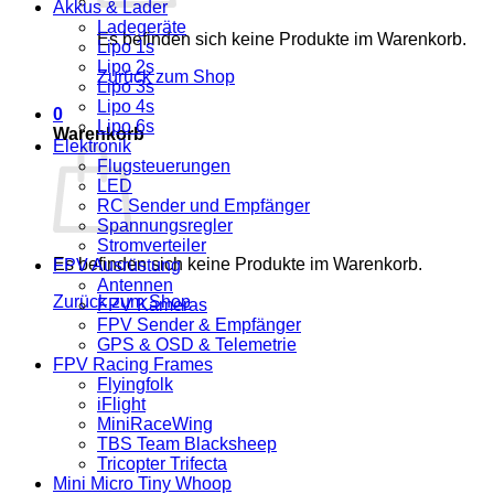
Akkus & Lader
Ladegeräte
Es befinden sich keine Produkte im Warenkorb.
Lipo 1s
Lipo 2s
Zurück zum Shop
Lipo 3s
Lipo 4s
0
Lipo 6s
Warenkorb
Elektronik
Flugsteuerungen
LED
RC Sender und Empfänger
Spannungsregler
Stromverteiler
Es befinden sich keine Produkte im Warenkorb.
FPV Ausrüstung
Antennen
Zurück zum Shop
FPV Kameras
FPV Sender & Empfänger
GPS & OSD & Telemetrie
FPV Racing Frames
Flyingfolk
iFlight
MiniRaceWing
TBS Team Blacksheep
Tricopter Trifecta
Mini Micro Tiny Whoop