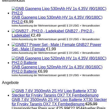
Meistverkauft
GNB Gaoneng Lipo 530mAh HV 1s 4.35V (90/180C)
PH2.0
€
6,99
keine Ausweisung der Mehrwertsteuer gemäß § 19 UStG + Versandkosten
GNB27 - PH2.0 -
Ladekabel
€
2,49
keine Ausweisung der Mehrwertsteuer gemäß § 19 UStG + Versandkosten
GNB27 Power
Set - Male | Female
€
1,99
keine Ausweisung der Mehrwertsteuer gemäß § 19 UStG + Versandkosten
GNB Gaoneng Lipo 520mAh HV 1s 4.35V (80/160C)
PH2.0 Batterie
€
6,99
keine Ausweisung der Mehrwertsteuer gemäß § 19 UStG + Versandkosten
Angebote
GNB 7.6V 3500mAh 2S HV Lipo Batterie XT30 Stecker
für Frysky Taranis QX7 TX Fernbedienung
€
25,99
Ursprünglicher Preis war: €25,99
€
22,95
Aktueller Preis