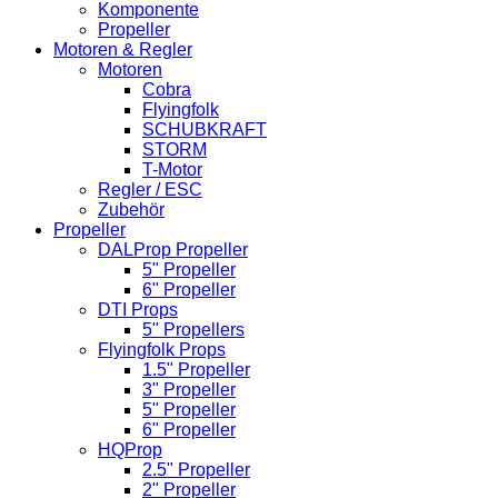
Komponente
Propeller
Motoren & Regler
Motoren
Cobra
Flyingfolk
SCHUBKRAFT
STORM
T-Motor
Regler / ESC
Zubehör
Propeller
DALProp Propeller
5" Propeller
6" Propeller
DTI Props
5" Propellers
Flyingfolk Props
1.5" Propeller
3" Propeller
5" Propeller
6" Propeller
HQProp
2.5" Propeller
2" Propeller