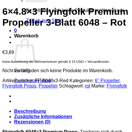
6×4.8×3 Flyingfolk Premium
Es befinden sich keine Produkte im Warenkorb.
Propeller 3-Blatt 6048 – Rot
Zurück zum Shop
0
Warenkorb
€
3,89
keine Ausweisung der Mehrwertsteuer gemäß § 19 UStG + Versandkosten
Nicht vorrätig
Es befinden sich keine Produkte im Warenkorb.
Artikelnummer:
FF-6048x3-Red
Kategorien:
6" Propeller
,
Zurück zum Shop
Flyingfolk Props
,
Propeller
Schlagwort:
rot
Marke:
Flyingfolk
Beschreibung
Zusätzliche Informationen
Rezensionen (0)
Flyingfolk 6048×3 Premium Props
: Zeichnen sich durch