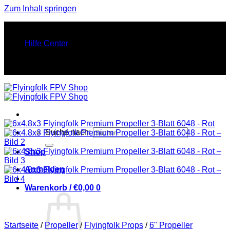
Zum Inhalt springen
FINEST FPV STUFF. PURE FLY ENERGY.
Hilfe Center
FINEST FPV STUFF. PURE FLY ENERGY.
Suche nach:
Shop
Anmelden
Warenkorb /
€
0,00
0
Startseite
/
Propeller
/
Flyingfolk Props
/
6" Propeller