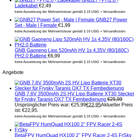
GNB27 - PH2.0 -
Ladekabel
€
2,49
keine Ausweisung der Mehrwertsteuer gemäß § 19 UStG + Versandkosten
GNB27 Power
Set - Male | Female
€
1,99
keine Ausweisung der Mehrwertsteuer gemäß § 19 UStG + Versandkosten
GNB Gaoneng Lipo 520mAh HV 1s 4.35V (80/160C)
PH2.0 Batterie
€
6,99
keine Ausweisung der Mehrwertsteuer gemäß § 19 UStG + Versandkosten
Angebote
GNB 7.6V 3500mAh 2S HV Lipo Batterie XT30 Stecker
für Frysky Taranis QX7 TX Fernbedienung
€
25,99
Ursprünglicher Preis war: €25,99
€
22,95
Aktueller Preis
ist: €22,95.
keine Ausweisung der Mehrwertsteuer gemäß § 19 UStG + Versandkosten
BetaFPV HumQuad HX100 2" FPV Racer 2-4S FrSky