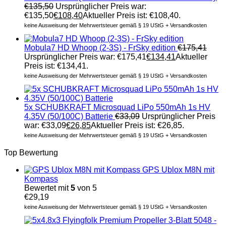
€
135,50
Ursprünglicher Preis war:
€135,50
€
108,40
Aktueller Preis ist: €108,40.
keine Ausweisung der Mehrwertsteuer gemäß § 19 UStG + Versandkosten
Mobula7 HD Whoop (2-3S) - FrSky edition
€
175,41
Ursprünglicher Preis war: €175,41
€
134,41
Aktueller
Preis ist: €134,41.
keine Ausweisung der Mehrwertsteuer gemäß § 19 UStG + Versandkosten
5x SCHUBKRAFT Microsquad LiPo 550mAh 1s HV
4.35V (50/100C) Batterie
€
33,09
Ursprünglicher Preis
war: €33,09
€
26,85
Aktueller Preis ist: €26,85.
keine Ausweisung der Mehrwertsteuer gemäß § 19 UStG + Versandkosten
Top Bewertung
GPS Ublox M8N mit
Kompass
Bewertet mit
5
von 5
€
29,19
keine Ausweisung der Mehrwertsteuer gemäß § 19 UStG + Versandkosten